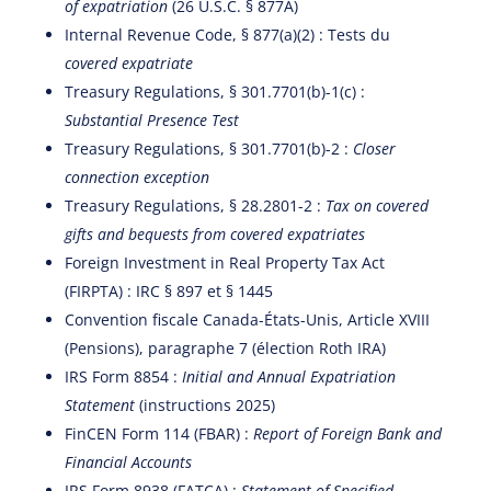
of expatriation
(26 U.S.C. § 877A)
Internal Revenue Code, § 877(a)(2) : Tests du
covered expatriate
Treasury Regulations, § 301.7701(b)-1(c) :
Substantial Presence Test
Treasury Regulations, § 301.7701(b)-2 :
Closer
connection exception
Treasury Regulations, § 28.2801-2 :
Tax on covered
gifts and bequests from covered expatriates
Foreign Investment in Real Property Tax Act
(FIRPTA) : IRC § 897 et § 1445
Convention fiscale Canada-États-Unis, Article XVIII
(Pensions), paragraphe 7 (élection Roth IRA)
IRS Form 8854 :
Initial and Annual Expatriation
Statement
(instructions 2025)
FinCEN Form 114 (FBAR) :
Report of Foreign Bank and
Financial Accounts
IRS Form 8938 (FATCA) :
Statement of Specified